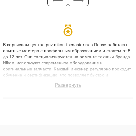
В сервисном центре pnz.nikon-fixmaster.ru в Пензе работают
опытные мастера с профильным образованием и стажем от 5
до 12 лет. Они специализируются на ремонте техники бренда
Nikon, используют современное оборудование и
оригинальные запчасти. Каждый инженер регулярно проходит
обучение и сертификацию, что позволяет быстро и
точноdiagnostikировать поломки и восстанавливать технику с
Развернуть
сохранением гарантии до 3 лет. Наши мастера решают
сложные случаи: от замены матриц и материнских плат до
ремонта после залития и восстановления данных. Благодаря
высокой квалификации и ответственному подходу клиенты
получают быстрый, качественный ремонт и понятные
объяснения по результатам диагностики.