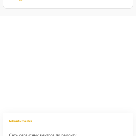
Nikonfixmaster
Сеть сервисных центров по ремонту