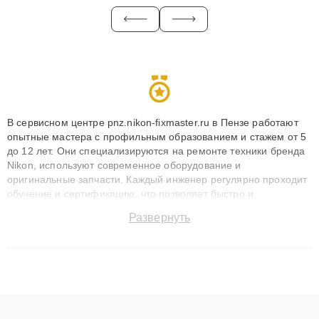
В сервисном центре pnz.nikon-fixmaster.ru в Пензе работают
опытные мастера с профильным образованием и стажем от 5
до 12 лет. Они специализируются на ремонте техники бренда
Nikon, используют современное оборудование и
оригинальные запчасти. Каждый инженер регулярно проходит
обучение и сертификацию, что позволяет быстро и
точноdiagnostikировать поломки и восстанавливать технику с
Развернуть
сохранением гарантии до 3 лет. Наши мастера решают
сложные случаи: от замены матриц и материнских плат до
ремонта после залития и восстановления данных. Благодаря
высокой квалификации и ответственному подходу клиенты
получают быстрый, качественный ремонт и понятные
объяснения по результатам диагностики.