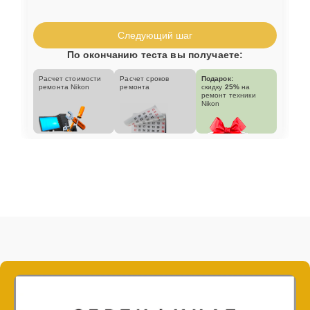
Следующий шаг
По окончанию теста вы получаете:
Расчет стоимости
Расчет сроков
Подарок:
ремонта Nikon
ремонта
скидку
25%
на
ремонт техники
Nikon