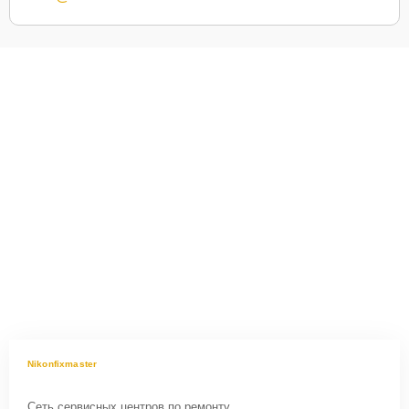
Nikonfixmaster
Сеть сервисных центров по ремонту