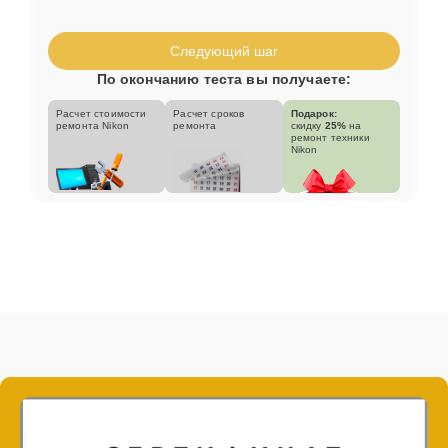
Следующий шаг
По окончанию теста вы получаете:
Расчет стоимости
Расчет сроков
Подарок:
ремонта Nikon
ремонта
скидку
25%
на
ремонт техники
Nikon