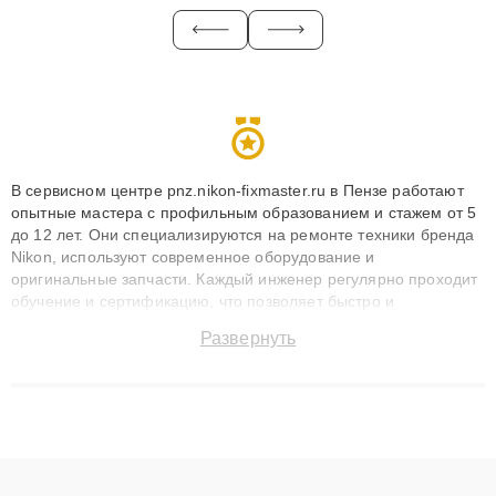
В сервисном центре pnz.nikon-fixmaster.ru в Пензе работают
опытные мастера с профильным образованием и стажем от 5
до 12 лет. Они специализируются на ремонте техники бренда
Nikon, используют современное оборудование и
оригинальные запчасти. Каждый инженер регулярно проходит
обучение и сертификацию, что позволяет быстро и
точноdiagnostikировать поломки и восстанавливать технику с
Развернуть
сохранением гарантии до 3 лет. Наши мастера решают
сложные случаи: от замены матриц и материнских плат до
ремонта после залития и восстановления данных. Благодаря
высокой квалификации и ответственному подходу клиенты
получают быстрый, качественный ремонт и понятные
объяснения по результатам диагностики.