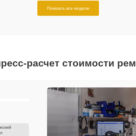
Показать все модели
ресс-расчет стоимости ре
еский
л