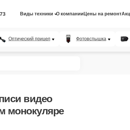
-73
Виды техники
О компании
Цены на ремонт
Ак
Оптический прицел
Фотовспышка
писи видео
м монокуляре