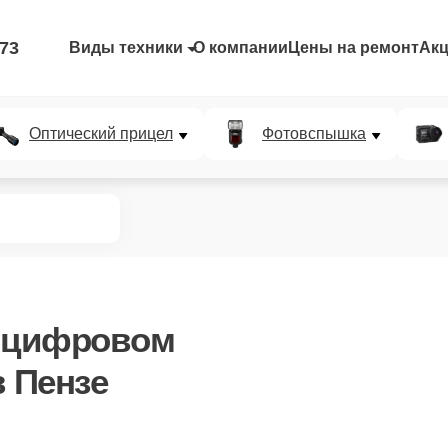
-73
Виды техники
О компании
Цены на ремонт
Ак
Оптический прицел
Фотовспышка
 цифровом
в Пензе