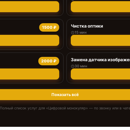
Чистка оптики
1500 ₽
15 мин
Замена датчика изображе
2000 ₽
30 мин
Показать всё
Полный список услуг для «
Цифровой монокуляр
» — по звонку или в чат