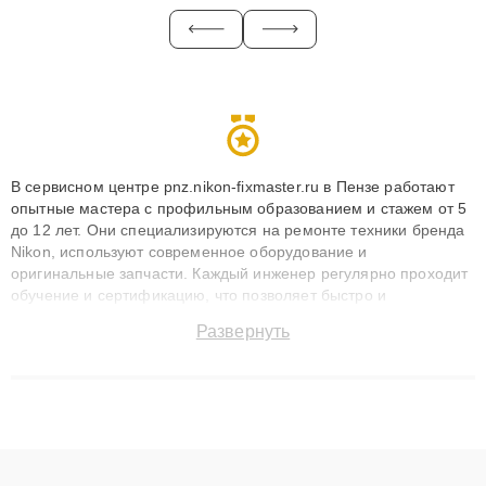
В сервисном центре pnz.nikon-fixmaster.ru в Пензе работают
опытные мастера с профильным образованием и стажем от 5
до 12 лет. Они специализируются на ремонте техники бренда
Nikon, используют современное оборудование и
оригинальные запчасти. Каждый инженер регулярно проходит
обучение и сертификацию, что позволяет быстро и
точноdiagnostikировать поломки и восстанавливать технику с
Развернуть
сохранением гарантии до 3 лет. Наши мастера решают
сложные случаи: от замены матриц и материнских плат до
ремонта после залития и восстановления данных. Благодаря
высокой квалификации и ответственному подходу клиенты
получают быстрый, качественный ремонт и понятные
объяснения по результатам диагностики.