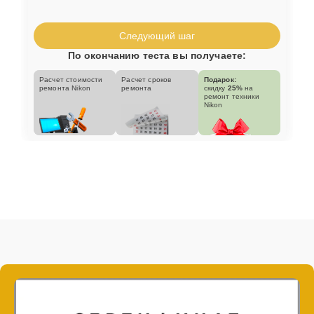
Следующий шаг
По окончанию теста вы получаете:
Расчет стоимости
Расчет сроков
Подарок:
ремонта Nikon
ремонта
скидку
25%
на
ремонт техники
Nikon