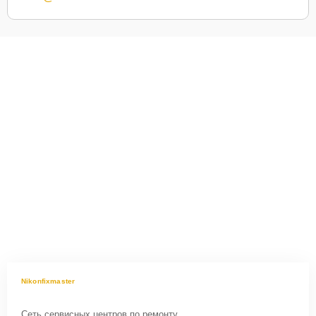
Nikonfixmaster
Сеть сервисных центров по ремонту