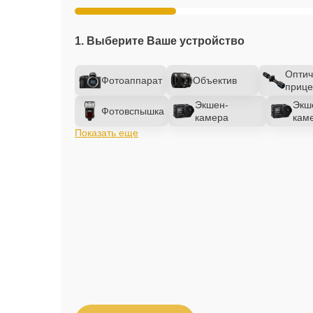
1. Выберите Ваше устройство
Оптич
Фотоаппарат
Объектив
прице
Экшен-
Экш
Фотовспышка
камера
кам
Показать еще