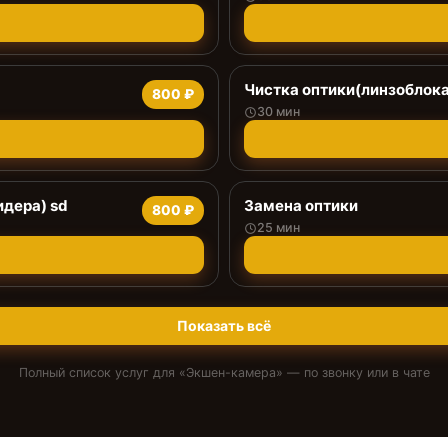
Чистка оптики(линзоблока
800 ₽
30 мин
дера) sd
Замена оптики
800 ₽
25 мин
Показать всё
Полный список услуг для «
Экшен-камера
» — по звонку или в чате