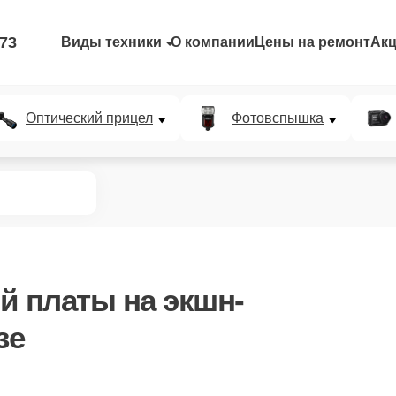
-73
Виды техники
О компании
Цены на ремонт
Ак
Оптический прицел
Фотовспышка
ой платы
на экшн-
зе