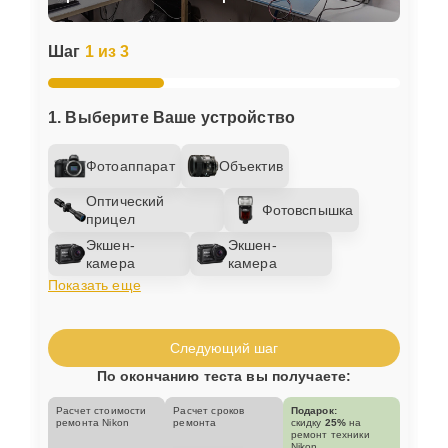
Шаг
1 из 3
1. Выберите Ваше устройство
Фотоаппарат
Объектив
Оптический
Фотовспышка
прицел
Экшен-
Экшен-
камера
камера
Показать еще
Следующий шаг
По окончанию теста вы получаете:
Расчет стоимости
Расчет сроков
Подарок:
ремонта Nikon
ремонта
скидку
25%
на
ремонт техники
Nikon