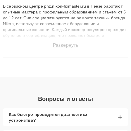
В сервисном центре pnz.nikon-fixmaster.ru в Пензе работают
опытные мастера с профильным образованием и стажем от 5
до 12 лет. Они специализируются на ремонте техники бренда
Nikon, используют современное оборудование и
оригинальные запчасти. Каждый инженер регулярно проходит
обучение и сертификацию, что позволяет быстро и
точноdiagnostikировать поломки и восстанавливать технику с
Развернуть
сохранением гарантии до 3 лет. Наши мастера решают
сложные случаи: от замены матриц и материнских плат до
ремонта после залития и восстановления данных. Благодаря
высокой квалификации и ответственному подходу клиенты
получают быстрый, качественный ремонт и понятные
объяснения по результатам диагностики.
Вопросы и ответы
Как быстро проводится диагностика
+
устройства?