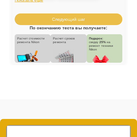
Следующий шаг
По окончанию теста вы получаете:
Расчет стоимости
Расчет сроков
Подарок:
ремонта Nikon
ремонта
скидку
25%
на
ремонт техники
Nikon