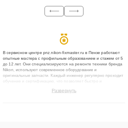
В сервисном центре pnz.nikon-fixmaster.ru в Пензе работают
опытные мастера с профильным образованием и стажем от 5
до 12 лет. Они специализируются на ремонте техники бренда
Nikon, используют современное оборудование и
оригинальные запчасти. Каждый инженер регулярно проходит
обучение и сертификацию, что позволяет быстро и
точноdiagnostikировать поломки и восстанавливать технику с
Развернуть
сохранением гарантии до 3 лет. Наши мастера решают
сложные случаи: от замены матриц и материнских плат до
ремонта после залития и восстановления данных. Благодаря
высокой квалификации и ответственному подходу клиенты
получают быстрый, качественный ремонт и понятные
объяснения по результатам диагностики.