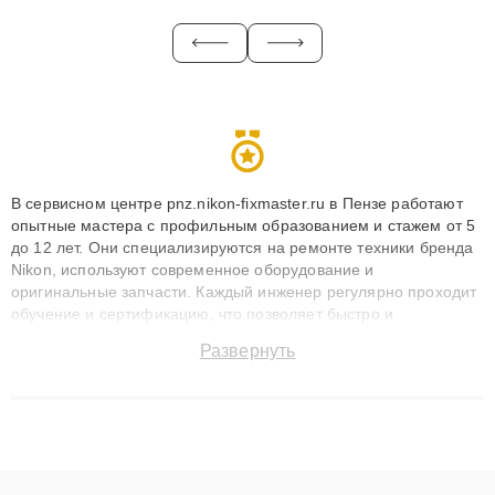
В сервисном центре pnz.nikon-fixmaster.ru в Пензе работают
опытные мастера с профильным образованием и стажем от 5
до 12 лет. Они специализируются на ремонте техники бренда
Nikon, используют современное оборудование и
оригинальные запчасти. Каждый инженер регулярно проходит
обучение и сертификацию, что позволяет быстро и
точноdiagnostikировать поломки и восстанавливать технику с
Развернуть
сохранением гарантии до 3 лет. Наши мастера решают
сложные случаи: от замены матриц и материнских плат до
ремонта после залития и восстановления данных. Благодаря
высокой квалификации и ответственному подходу клиенты
получают быстрый, качественный ремонт и понятные
объяснения по результатам диагностики.