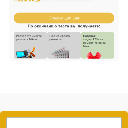
Следующий шаг
По окончанию теста вы получаете:
Расчет стоимости
Расчет сроков
Подарок:
ремонта Nikon
ремонта
скидку
25%
на
ремонт техники
Nikon