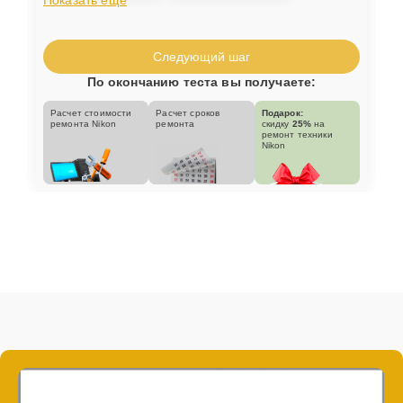
Следующий шаг
По окончанию теста вы получаете:
Расчет стоимости
Расчет сроков
Подарок:
ремонта Nikon
ремонта
скидку
25%
на
ремонт техники
Nikon