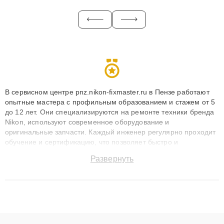
В сервисном центре pnz.nikon-fixmaster.ru в Пензе работают
опытные мастера с профильным образованием и стажем от 5
до 12 лет. Они специализируются на ремонте техники бренда
Nikon, используют современное оборудование и
оригинальные запчасти. Каждый инженер регулярно проходит
обучение и сертификацию, что позволяет быстро и
точноdiagnostikировать поломки и восстанавливать технику с
Развернуть
сохранением гарантии до 3 лет. Наши мастера решают
сложные случаи: от замены матриц и материнских плат до
ремонта после залития и восстановления данных. Благодаря
высокой квалификации и ответственному подходу клиенты
получают быстрый, качественный ремонт и понятные
объяснения по результатам диагностики.