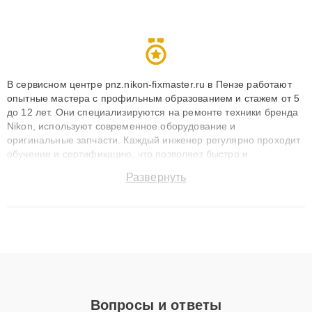
В сервисном центре pnz.nikon-fixmaster.ru в Пензе работают
опытные мастера с профильным образованием и стажем от 5
до 12 лет. Они специализируются на ремонте техники бренда
Nikon, используют современное оборудование и
оригинальные запчасти. Каждый инженер регулярно проходит
обучение и сертификацию, что позволяет быстро и
точноdiagnostikировать поломки и восстанавливать технику с
Развернуть
сохранением гарантии до 3 лет. Наши мастера решают
сложные случаи: от замены матриц и материнских плат до
ремонта после залития и восстановления данных. Благодаря
высокой квалификации и ответственному подходу клиенты
получают быстрый, качественный ремонт и понятные
объяснения по результатам диагностики.
Вопросы и ответы