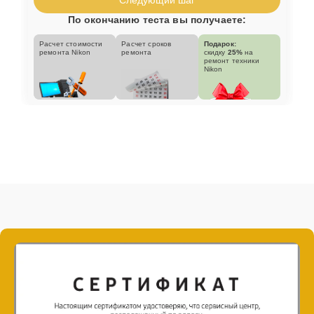
По окончанию теста вы получаете:
Расчет стоимости
Расчет сроков
Подарок:
ремонта Nikon
ремонта
скидку
25%
на
ремонт техники
Nikon