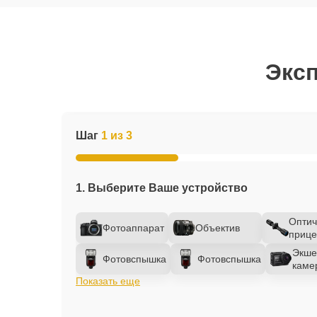
Эксп
Шаг
1 из 3
1. Выберите Ваше устройство
Оптич
Фотоаппарат
Объектив
прице
Экше
Фотовспышка
Фотовспышка
каме
Показать еще