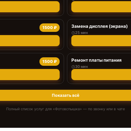
Замена дисплея (экрана)
1500 ₽
25 мин
Ремонт платы питания
1500 ₽
30 мин
Показать всё
Полный список услуг для «
Фотовспышка
» — по звонку или в чате