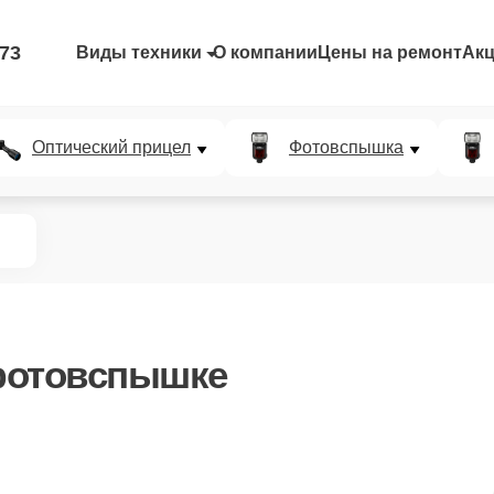
-73
Виды техники
О компании
Цены на ремонт
Ак
Оптический прицел
Фотовспышка
фотовспышке