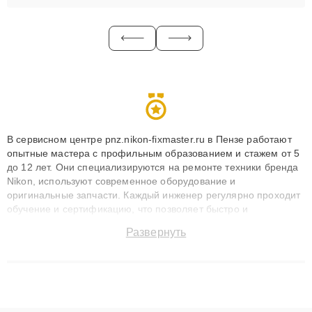
В сервисном центре pnz.nikon-fixmaster.ru в Пензе работают
опытные мастера с профильным образованием и стажем от 5
до 12 лет. Они специализируются на ремонте техники бренда
Nikon, используют современное оборудование и
оригинальные запчасти. Каждый инженер регулярно проходит
обучение и сертификацию, что позволяет быстро и
точноdiagnostikировать поломки и восстанавливать технику с
Развернуть
сохранением гарантии до 3 лет. Наши мастера решают
сложные случаи: от замены матриц и материнских плат до
ремонта после залития и восстановления данных. Благодаря
высокой квалификации и ответственному подходу клиенты
получают быстрый, качественный ремонт и понятные
объяснения по результатам диагностики.