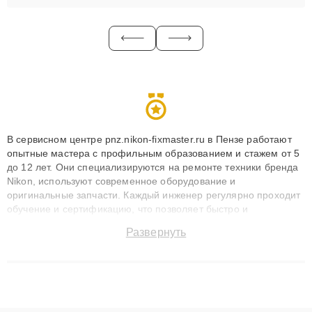
В сервисном центре pnz.nikon-fixmaster.ru в Пензе работают
опытные мастера с профильным образованием и стажем от 5
до 12 лет. Они специализируются на ремонте техники бренда
Nikon, используют современное оборудование и
оригинальные запчасти. Каждый инженер регулярно проходит
обучение и сертификацию, что позволяет быстро и
точноdiagnostikировать поломки и восстанавливать технику с
Развернуть
сохранением гарантии до 3 лет. Наши мастера решают
сложные случаи: от замены матриц и материнских плат до
ремонта после залития и восстановления данных. Благодаря
высокой квалификации и ответственному подходу клиенты
получают быстрый, качественный ремонт и понятные
объяснения по результатам диагностики.