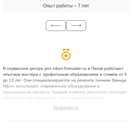
Опыт работы – 7 лет
В сервисном центре pnz.nikon-fixmaster.ru в Пензе работают
опытные мастера с профильным образованием и стажем от 5
до 12 лет. Они специализируются на ремонте техники бренда
Nikon, используют современное оборудование и
оригинальные запчасти. Каждый инженер регулярно проходит
обучение и сертификацию, что позволяет быстро и
точноdiagnostikировать поломки и восстанавливать технику с
Развернуть
сохранением гарантии до 3 лет. Наши мастера решают
сложные случаи: от замены матриц и материнских плат до
ремонта после залития и восстановления данных. Благодаря
высокой квалификации и ответственному подходу клиенты