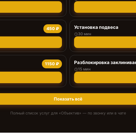
Установка подвеса
450 ₽
30 мин
Разблокировка заклинива
1150 ₽
15 мин
Показать всё
Полный список услуг для «
Объектив
» — по звонку или в чате