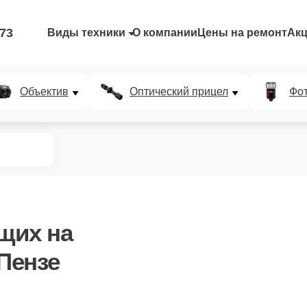
-73
Виды техники
О компании
Цены на ремонт
Ак
Объектив
Оптический прицел
Фо
ющих
на
Пензе