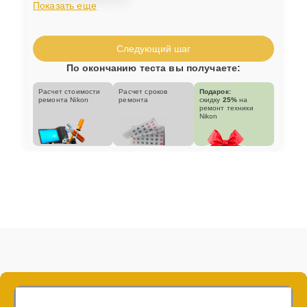
Показать еще
Следующий шаг
По окончанию теста вы получаете:
Расчет стоимости
Расчет сроков
Подарок:
ремонта Nikon
ремонта
скидку
25%
на
ремонт техники
Nikon