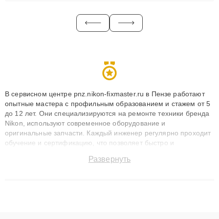
В сервисном центре pnz.nikon-fixmaster.ru в Пензе работают
опытные мастера с профильным образованием и стажем от 5
до 12 лет. Они специализируются на ремонте техники бренда
Nikon, используют современное оборудование и
оригинальные запчасти. Каждый инженер регулярно проходит
обучение и сертификацию, что позволяет быстро и
точноdiagnostikировать поломки и восстанавливать технику с
Развернуть
сохранением гарантии до 3 лет. Наши мастера решают
сложные случаи: от замены матриц и материнских плат до
ремонта после залития и восстановления данных. Благодаря
высокой квалификации и ответственному подходу клиенты
получают быстрый, качественный ремонт и понятные
объяснения по результатам диагностики.