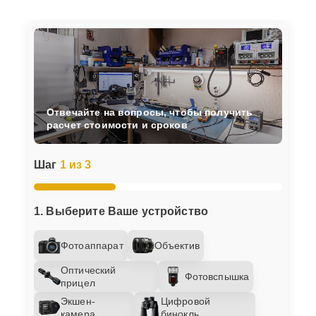
Отвечайте на вопросы, чтобы получить
расчет стоимости и сроков
Шаг
1 из 3
1. Выберите Ваше устройство
Фотоаппарат
Объектив
Оптический
Фотовспышка
прицел
Экшен-
Цифровой
камера
бинокль