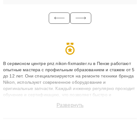
В сервисном центре pnz.nikon-fixmaster.ru в Пензе работают
опытные мастера с профильным образованием и стажем от 5
до 12 лет. Они специализируются на ремонте техники бренда
Nikon, используют современное оборудование и
оригинальные запчасти. Каждый инженер регулярно проходит
обучение и сертификацию, что позволяет быстро и
точноdiagnostikировать поломки и восстанавливать технику с
Развернуть
сохранением гарантии до 3 лет. Наши мастера решают
сложные случаи: от замены матриц и материнских плат до
ремонта после залития и восстановления данных. Благодаря
высокой квалификации и ответственному подходу клиенты
получают быстрый, качественный ремонт и понятные
объяснения по результатам диагностики.