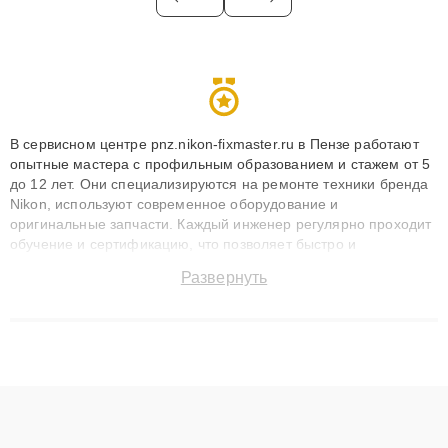
В сервисном центре pnz.nikon-fixmaster.ru в Пензе работают
опытные мастера с профильным образованием и стажем от 5
до 12 лет. Они специализируются на ремонте техники бренда
Nikon, используют современное оборудование и
оригинальные запчасти. Каждый инженер регулярно проходит
обучение и сертификацию, что позволяет быстро и
точноdiagnostikировать поломки и восстанавливать технику с
Развернуть
сохранением гарантии до 3 лет. Наши мастера решают
сложные случаи: от замены матриц и материнских плат до
ремонта после залития и восстановления данных. Благодаря
высокой квалификации и ответственному подходу клиенты
получают быстрый, качественный ремонт и понятные
объяснения по результатам диагностики.