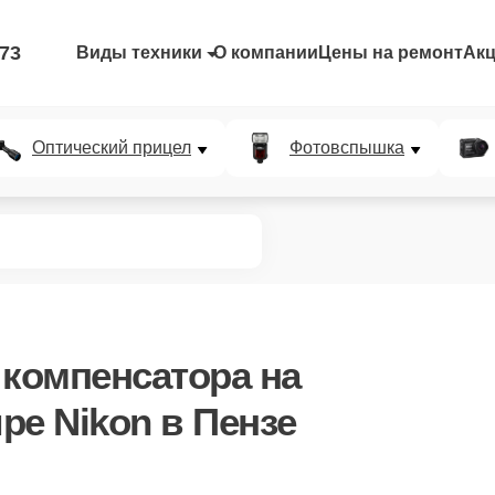
-73
Виды техники
О компании
Цены на ремонт
Ак
Оптический прицел
Фотовспышка
 компенсатора
на
ре Nikon в Пензе