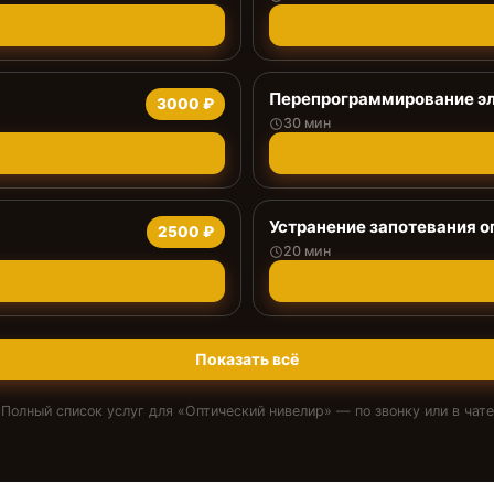
Перепрограммирование эл
3000 ₽
30 мин
Устранение запотевания о
2500 ₽
20 мин
Показать всё
Полный список услуг для «
Оптический нивелир
» — по звонку или в чате