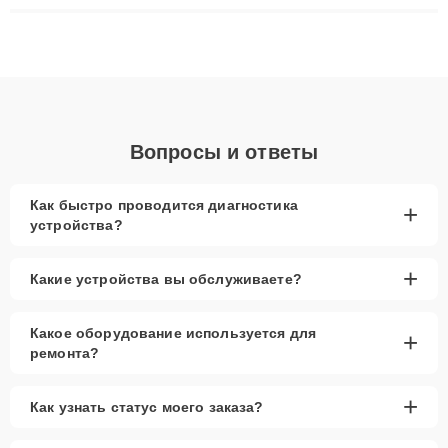
ремонта после залития и восстановления данных. Благодаря
высокой квалификации и ответственному подходу клиенты
получают быстрый, качественный ремонт и понятные
объяснения по результатам диагностики.
Вопросы и ответы
Как быстро проводится диагностика
+
устройства?
+
Какие устройства вы обслуживаете?
Какое оборудование используется для
+
ремонта?
+
Как узнать статус моего заказа?