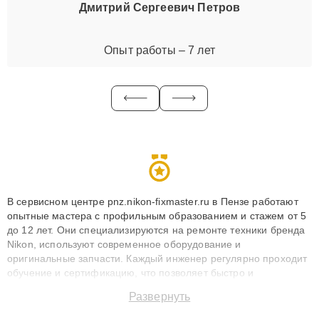
Дмитрий Сергеевич Петров
Опыт работы – 7 лет
В сервисном центре pnz.nikon-fixmaster.ru в Пензе работают
опытные мастера с профильным образованием и стажем от 5
до 12 лет. Они специализируются на ремонте техники бренда
Nikon, используют современное оборудование и
оригинальные запчасти. Каждый инженер регулярно проходит
обучение и сертификацию, что позволяет быстро и
точноdiagnostikировать поломки и восстанавливать технику с
Развернуть
сохранением гарантии до 3 лет. Наши мастера решают
сложные случаи: от замены матриц и материнских плат до