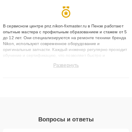
В сервисном центре pnz.nikon-fixmaster.ru в Пензе работают
опытные мастера с профильным образованием и стажем от 5
до 12 лет. Они специализируются на ремонте техники бренда
Nikon, используют современное оборудование и
оригинальные запчасти. Каждый инженер регулярно проходит
обучение и сертификацию, что позволяет быстро и
точноdiagnostikировать поломки и восстанавливать технику с
Развернуть
сохранением гарантии до 3 лет. Наши мастера решают
сложные случаи: от замены матриц и материнских плат до
ремонта после залития и восстановления данных. Благодаря
высокой квалификации и ответственному подходу клиенты
получают быстрый, качественный ремонт и понятные
объяснения по результатам диагностики.
Вопросы и ответы