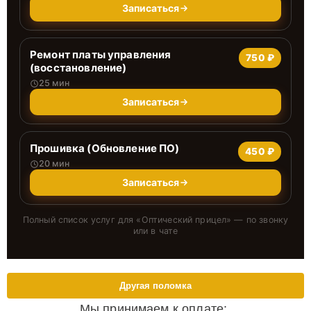
Записаться
Ремонт платы управления
750 ₽
(восстановление)
25 мин
Записаться
Прошивка (Обновление ПО)
450 ₽
20 мин
Записаться
Полный список услуг для «
Оптический прицел
» — по звонку
или в чате
Другая поломка
Мы принимаем к оплате: