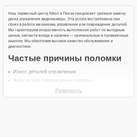
Наш сервисный центр Nikon в Пензе предлагает срочную замену
диска управления видеокамеры. Эта услуга востребована при
сбоях в работе механизма управления или повреждении деталей.
Мы гарантируем оперативность выполнения работ по выгодным
ценам, запчасти всегда в наличии — оригинальные и проверенные
аналоги. Мы обеспечим высокое качество обслуживания и
диагностики.
Частые причины поломки
Износ деталей управления
Физические повреждения камеры
Проблемы с механикой
Развернуть
Скачки напряжения
Неправильное использование устройства
Для начала ремонта нужно позвонить по телефону +7 (841) 250-
41-73 или оставить
Заявку на сайте
. Наши специалисты свяжутся
с вами в течение минуты для уточнения всех деталей и записи на
диагностику и обслуживание.