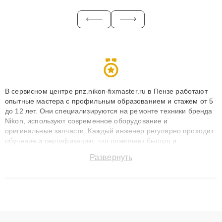
В сервисном центре pnz.nikon-fixmaster.ru в Пензе работают
опытные мастера с профильным образованием и стажем от 5
до 12 лет. Они специализируются на ремонте техники бренда
Nikon, используют современное оборудование и
оригинальные запчасти. Каждый инженер регулярно проходит
обучение и сертификацию, что позволяет быстро и
точноdiagnostikировать поломки и восстанавливать технику с
Развернуть
сохранением гарантии до 3 лет. Наши мастера решают
сложные случаи: от замены матриц и материнских плат до
ремонта после залития и восстановления данных. Благодаря
высокой квалификации и ответственному подходу клиенты
получают быстрый, качественный ремонт и понятные
объяснения по результатам диагностики.