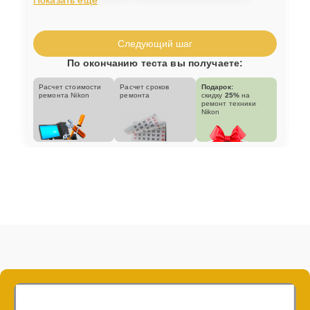
Следующий шаг
По окончанию теста вы получаете:
Расчет стоимости
Расчет сроков
Подарок:
ремонта Nikon
ремонта
скидку
25%
на
ремонт техники
Nikon