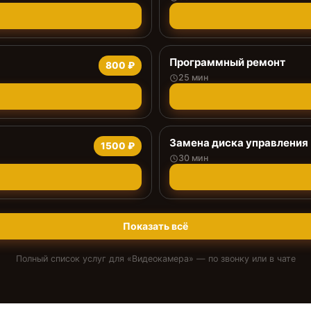
Программный ремонт
800 ₽
25 мин
Замена диска управления
1500 ₽
30 мин
Показать всё
Полный список услуг для «
Видеокамера
» — по звонку или в чате