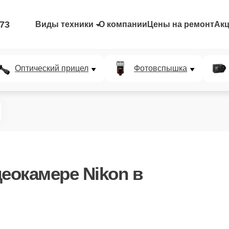
-73
Виды техники
О компании
Цены на ремонт
Ак
Оптический прицел
Фотовспышка
еокамере Nikon в